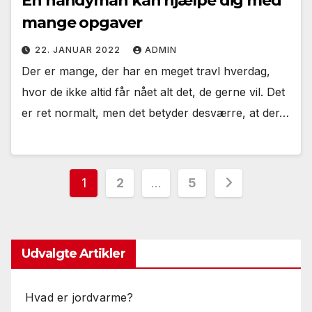
En handyman kan hjælpe dig med
mange opgaver
22. JANUAR 2022
ADMIN
Der er mange, der har en meget travl hverdag,
hvor de ikke altid får nået alt det, de gerne vil. Det
er ret normalt, men det betyder desværre, at der…
Indlægsinddeling
1
2
…
5
Udvalgte Artikler
Hvad er jordvarme?