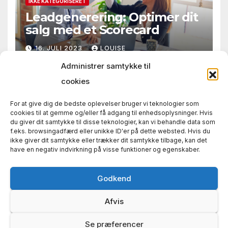
IKKE KATEGORISERET
Leadgenerering: Optimer dit
salg med et Scorecard
16. JULI 2023
LOUISE
Administrer samtykke til
cookies
For at give dig de bedste oplevelser bruger vi teknologier som
cookies til at gemme og/eller få adgang til enhedsoplysninger. Hvis
du giver dit samtykke til disse teknologier, kan vi behandle data som
f.eks. browsingadfærd eller unikke ID'er på dette websted. Hvis du
ikke giver dit samtykke eller trækker dit samtykke tilbage, kan det
Country Festival
have en negativ indvirkning på visse funktioner og egenskaber.
Dejlige og festlige dage med musik
Godkend
Afvis
Se præferencer
Proudly powered by WordPress
|
Theme: News Way by