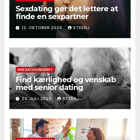
Sexdating gør det lettere at
finde en sexpartner
12. OKTOBER 2025
STEENJ
IKKE KATEGORISERET
Find kærlighed og venskab
med senior dating
23. JULI 2025
STEENJ