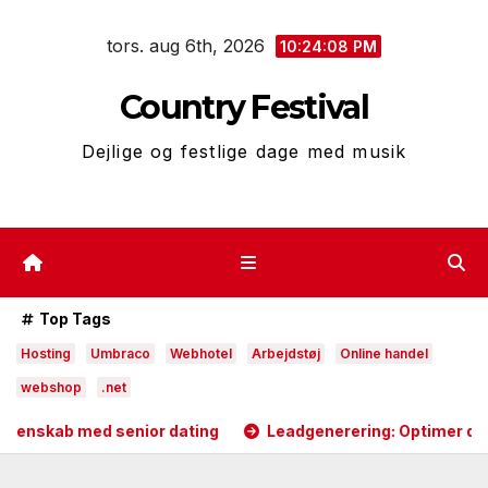
Skip
tors. aug 6th, 2026
to
10:24:09 PM
content
Country Festival
Dejlige og festlige dage med musik
Top Tags
Hosting
Umbraco
Webhotel
Arbejdstøj
Online handel
webshop
.net
nior dating
Leadgenerering: Optimer dit salg med et Sc