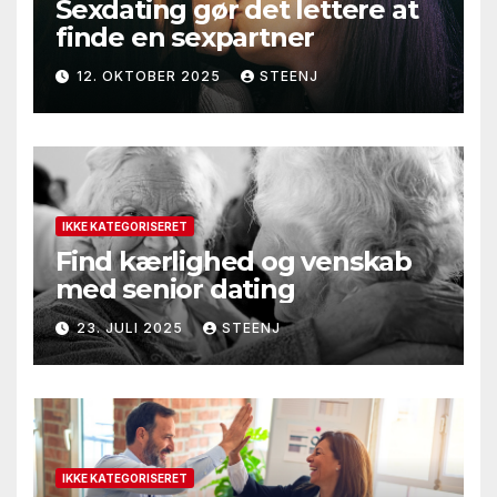
Sexdating gør det lettere at
finde en sexpartner
12. OKTOBER 2025
STEENJ
IKKE KATEGORISERET
Find kærlighed og venskab
med senior dating
23. JULI 2025
STEENJ
IKKE KATEGORISERET