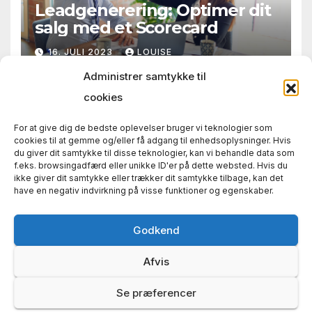
Leadgenerering: Optimer dit
salg med et Scorecard
16. JULI 2023
LOUISE
Administrer samtykke til
cookies
For at give dig de bedste oplevelser bruger vi teknologier som
cookies til at gemme og/eller få adgang til enhedsoplysninger. Hvis
du giver dit samtykke til disse teknologier, kan vi behandle data som
f.eks. browsingadfærd eller unikke ID'er på dette websted. Hvis du
ikke giver dit samtykke eller trækker dit samtykke tilbage, kan det
have en negativ indvirkning på visse funktioner og egenskaber.
Country Festival
Dejlige og festlige dage med musik
Godkend
Afvis
Se præferencer
Proudly powered by WordPress
|
Theme: News Way by
Themeansar
.