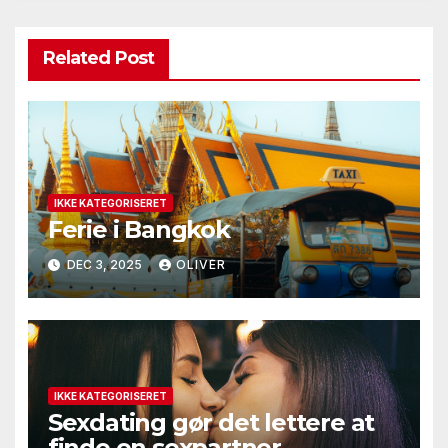
Related Post
IKKE KATEGORISERET
Ferie i Bangkok
DEC 3, 2025
OLIVER
IKKE KATEGORISERET
Sexdating gør det lettere at
finde en sexpartner