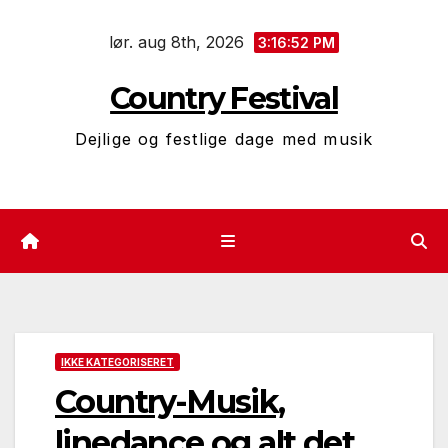
Skip
lør. aug 8th, 2026
to
3:16:53 PM
content
Country Festival
Dejlige og festlige dage med musik
IKKE KATEGORISERET
Country-Musik,
linedance og alt det