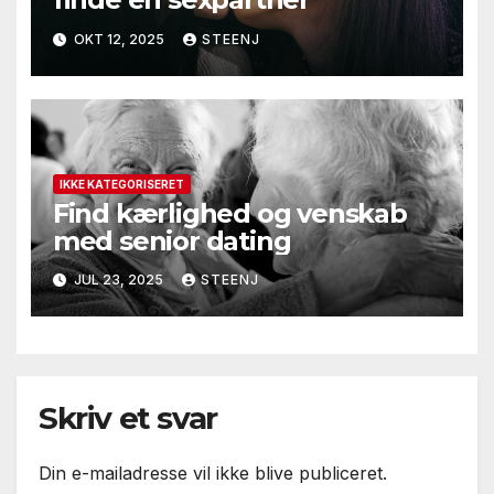
OKT 12, 2025
STEENJ
IKKE KATEGORISERET
Find kærlighed og venskab
med senior dating
JUL 23, 2025
STEENJ
Skriv et svar
Din e-mailadresse vil ikke blive publiceret.