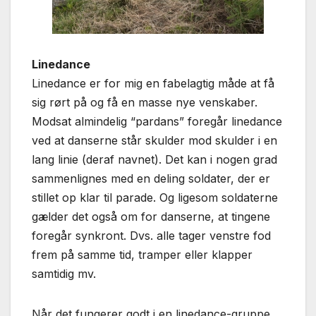
Linedance
Linedance er for mig en fabelagtig måde at få
sig rørt på og få en masse nye venskaber.
Modsat almindelig “pardans” foregår linedance
ved at danserne står skulder mod skulder i en
lang linie (deraf navnet). Det kan i nogen grad
sammenlignes med en deling soldater, der er
stillet op klar til parade. Og ligesom soldaterne
gælder det også om for danserne, at tingene
foregår synkront. Dvs. alle tager venstre fod
frem på samme tid, tramper eller klapper
samtidig mv.
Når det fungerer godt i en linedance-gruppe,