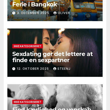
Ferie i Bangkok
3. DECEMBER 2025
OLIVER
IKKE KATEGORISERET
Sexdating gør det lettere at
finde en sexpartner
12. OKTOBER 2025
STEENJ
IKKE KATEGORISERET
Find kærlighed og venskab