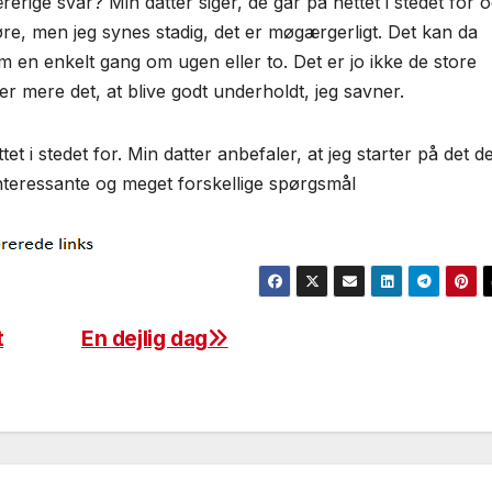
erige svar? Min datter siger, de går på nettet i stedet for 
øre, men jeg synes stadig, det er møgærgerligt. Det kan da
am en enkelt gang om ugen eller to. Det er jo ikke de store
er mere det, at blive godt underholdt, jeg savner.
et i stedet for. Min datter anbefaler, at jeg starter på det de
 interessante og meget forskellige spørgsmål
t
En dejlig dag