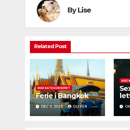
By
Lise
Related Post
IKKE
Se
IKKE KATEGORISERET
Ferie i Bangkok
let
se
DEC 3, 2025
OLIVER
OK