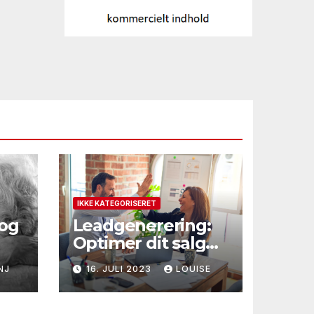
IKKE KATEGORISERET
 og
Leadgenerering:
Optimer dit salg
med et Scorecard
NJ
16. JULI 2023
LOUISE