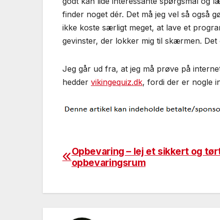
godt kan lide interessante spørgsmål og lær
finder noget dér. Det må jeg vel så også g
ikke koste særligt meget, at lave et progr
gevinster, der lokker mig til skærmen. Det 
Jeg går ud fra, at jeg må prøve på internett
hedder
vikingequiz.dk
, fordi der er nogle
Opbevaring – lej et sikkert og tør
Indlægsnavigation
opbevaringsrum