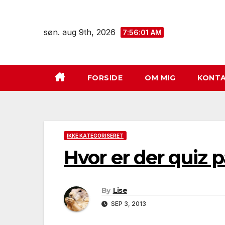
Skip
to
søn. aug 9th, 2026
7:56:02 AM
content
FORSIDE
OM MIG
KONTA
IKKE KATEGORISERET
Hvor er der quiz 
By
Lise
SEP 3, 2013