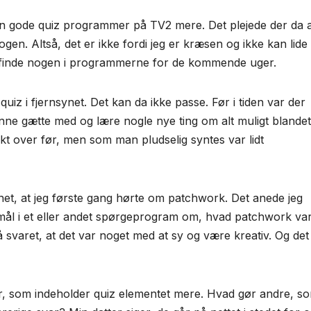
ogen gode quiz programmer på TV2 mere. Det plejede der da 
en. Altså, det er ikke fordi jeg er kræsen og ikke kan lide
ke finde nogen i programmerne for de kommende uger.
quiz i fjernsynet. Det kan da ikke passe. Før i tiden var der
ne gætte med og lære nogle nye ting om alt muligt blandet
nkt over før, men som man pludselig syntes var lidt
ynet, at jeg første gang hørte om patchwork. Det anede jeg
mål i et eller andet spørgeprogram om, hvad patchwork var
å svaret, at det var noget med at sy og være kreativ. Og det
, som indeholder quiz elementet mere. Hvad gør andre, s