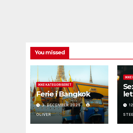
You missed
IKKE
Se
IKKE KATEGORISERET
Ferie i Bangkok
le
se
3. DECEMBER 2025
1
OLIVER
STE