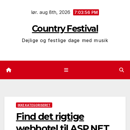
Skip
lør. aug 8th, 2026
to
7:03:56 PM
content
Country Festival
Dejlige og festlige dage med musik
IKKE KATEGORISERET
Find det rigtige
webhotel til ASP.NET