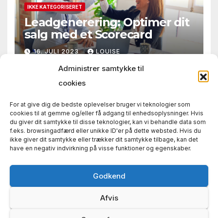
IKKE KATEGORISERET
Leadgenerering: Optimer dit
salg med et Scorecard
16. JULI 2023
LOUISE
Administrer samtykke til
cookies
For at give dig de bedste oplevelser bruger vi teknologier som
cookies til at gemme og/eller få adgang til enhedsoplysninger. Hvis
du giver dit samtykke til disse teknologier, kan vi behandle data som
f.eks. browsingadfærd eller unikke ID'er på dette websted. Hvis du
ikke giver dit samtykke eller trækker dit samtykke tilbage, kan det
have en negativ indvirkning på visse funktioner og egenskaber.
Country Festival
Dejlige og festlige dage med musik
Godkend
Afvis