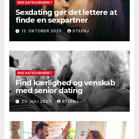
IKKE KATEGORISERET
Sexdating gør det lettere at
finde en sexpartner
12. OKTOBER 2025
STEENJ
IKKE KATEGORISERET
Find kærlighed og venskab
med senior dating
23. JULI 2025
STEENJ