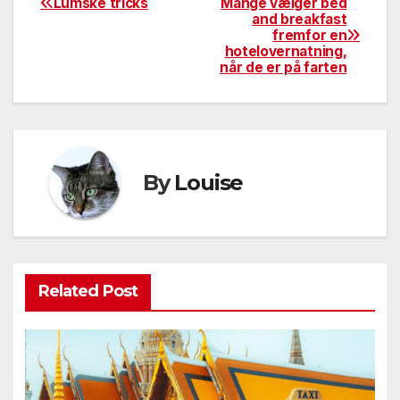
Lumske tricks
Mange vælger bed
Indlægsnavigation
and breakfast
fremfor en
hotelovernatning,
når de er på farten
By
Louise
Related Post